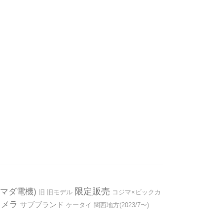
限定販売
マダ電機)
旧
旧モデル
コジマ×ビックカ
カメラ
サブブランド
ケータイ
関西地方(2023/7〜)