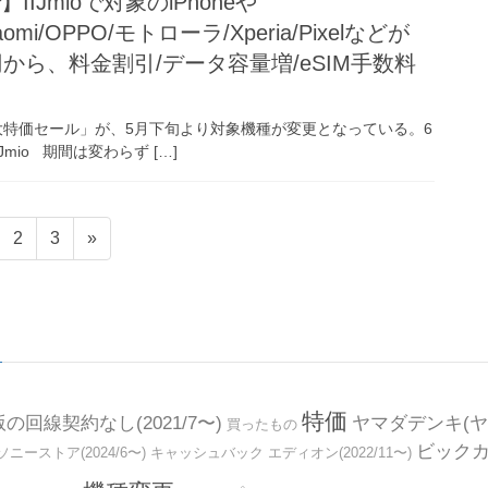
で】IIJmioで対象のiPhoneや
iaomi/OPPO/モトローラ/Xperia/Pixelなどが
0円から、料金割引/データ容量増/eSIM手数料
スマホ大特価セール」が、5月下旬より対象機種が変更となっている。6
io 期間は変わらず […]
固
固
2
3
»
定
定
ペ
ペ
ー
ー
ジ
ジ
特価
の回線契約なし(2021/7〜)
ヤマダデンキ(ヤ
買ったもの
ビック
ソニーストア(2024/6〜)
キャッシュバック
エディオン(2022/11〜)