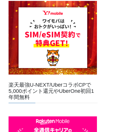
楽天最強U-NEXT/UberコラボCPで
5,000ポイント還元やUberOne初回1
年間無料