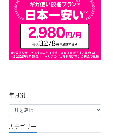
年月別
年
月
別
カテゴリー