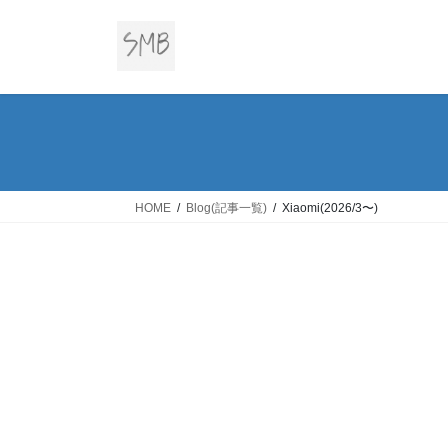
コ
ナ
ン
ビ
テ
ゲ
ン
ー
ツ
シ
へ
ョ
ス
ン
キ
に
ッ
移
HOME
Blog(記事一覧)
Xiaomi(2026/3〜)
プ
動