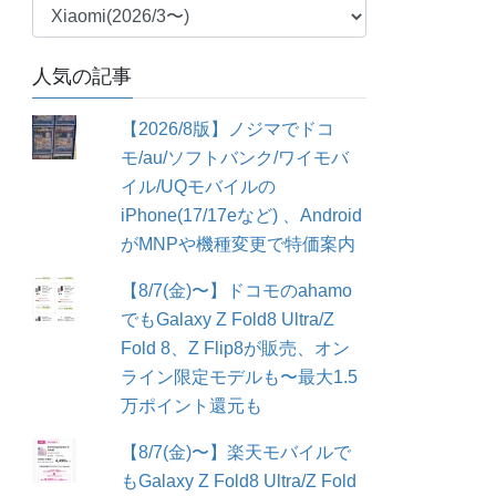
カ
テ
ゴ
人気の記事
リ
ー
【2026/8版】ノジマでドコ
モ/au/ソフトバンク/ワイモバ
イル/UQモバイルの
iPhone(17/17eなど) 、Android
がMNPや機種変更で特価案内
【8/7(金)〜】ドコモのahamo
でもGalaxy Z Fold8 Ultra/Z
Fold 8、Z Flip8が販売、オン
ライン限定モデルも〜最大1.5
万ポイント還元も
【8/7(金)〜】楽天モバイルで
もGalaxy Z Fold8 Ultra/Z Fold