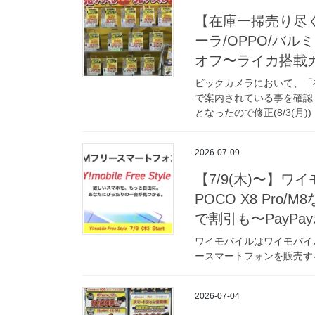
【在庫一掃売り尽くし
ーラ/OPPO/バ
オフ〜ライカ搭載
ビックカメラにおいて、「在庫
で案内されている事を確認
となったので修正(8/3(月)) 
2026-07-09
【7/9(木)〜】ワイ
POCO X8 Pr
で割引も〜PayP
ワイモバイルはワイモバイルオン
ースマートフォンを販売する。
2026-07-04