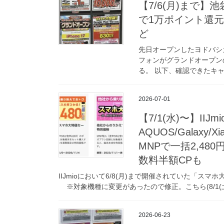
【7/6(月)まで】池
で1万ポイント還元や
ど
先日オープンしたヨドバシ
フォンがグランドオープンの
る。 以下、確認できたキャンペ
2026-07-01
【7/1(水)〜】IIJm
AQUOS/Galaxy/X
MNPで一括2,480
数料半額CPも
IIJmioにおいて6/8(月)まで開催されていた「ス
※対象機種に変更があったので修正。こちら(8/1(土)〜)
2026-06-23