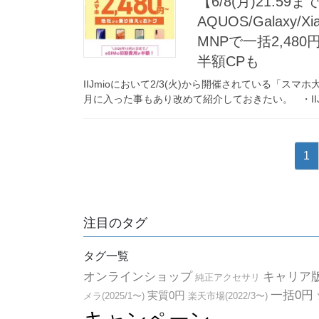
【6/8(月)21:59ま
AQUOS/Galaxy/X
MNPで一括2,48
半額CPも
IIJmioにおいて2/3(火)から開催されている「
月に入った事もあり改めて紹介しておきたい。 ・IIJm
投
固
1
稿
定
ペ
の
ー
ペ
注目のタグ
ジ
ー
タグ一覧
ジ
オンラインショップ
キャリア版
純正アクセサリ
送
一括0円
実質0円
メラ(2025/1〜)
楽天市場(2022/3〜)
り