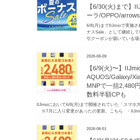
【6/30(火)まで】IIJ
ーラ/OPPO/ar
6/8(月)までIIJmio
ナスSale」として継続して
引クーポンが届いている場合
2026-06-09
【6/9(火)〜】IIJm
AQUOS/Galaxy/X
MNPで一括2,480
数料半額CPも
IIJmioにおいて6/8(月)まで開催されていた「ス
※7月に入り変更があったの更新。こちら ・IIJmio 
2026-06-01