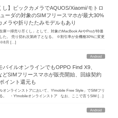
】ビックカメラでAQUOS/Xiaomi/モトロ
ルミューダの対象のSIMフリースマホが最大30%
カメラや折りたたみモデルもあり
一掃売り尽くし」として、対象のMacBook AirやProが特価
した。 売り切れ次第終了となる。 ※割引率が全機種30%に変更
※8月 […]
Android
モバイルオンラインでもOPPO Find X9、
o/M8などSIMフリースマホが販売開始、回線契約
ayポイント還元も
ラインストアにおいて、Y!mobile Free Style」でSIMフリ
 ・Y!mobileオンラインストア なお、ここで言うSIM […]
Android