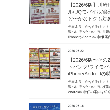
【2026/6版】川
ル/UQモバイル/楽天
ど〜かなトクも対
先日より「かながわトクト
調べに行ったついでに川崎
iPhoneやAndroidの特
2026-06-22
【2026/6版〜そ
トバンク/ワイモバ
iPhone/Androi
先日より「かながわトクト
調べに行ったついでに横浜の
Androidの特価の案内を紹
2026-06-16