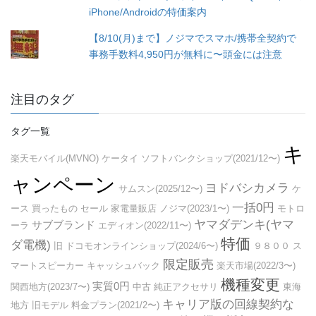
iPhone/Androidの特価案内
【8/10(月)まで】ノジマでスマホ/携帯全契約で
事務手数料4,950円が無料に〜頭金には注意
注目のタグ
タグ一覧
キ
楽天モバイル(MVNO)
ケータイ
ソフトバンクショップ(2021/12〜)
ャンペーン
ヨドバシカメラ
サムスン(2025/12〜)
ケ
一括0円
ース
買ったもの
セール
家電量販店
ノジマ(2023/1〜)
モトロ
ヤマダデンキ(ヤマ
サブブランド
ーラ
エディオン(2022/11〜)
特価
ダ電機)
旧
ドコモオンラインショップ(2024/6〜)
９８００
ス
限定販売
マートスピーカー
キャッシュバック
楽天市場(2022/3〜)
機種変更
実質0円
関西地方(2023/7〜)
中古
純正アクセサリ
東海
キャリア版の回線契約な
地方
旧モデル
料金プラン(2021/2〜)