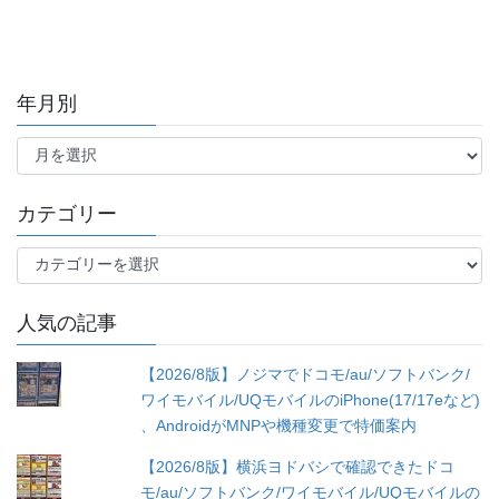
年月別
年
月
別
カテゴリー
カ
テ
ゴ
人気の記事
リ
ー
【2026/8版】ノジマでドコモ/au/ソフトバンク/
ワイモバイル/UQモバイルのiPhone(17/17eなど)
、AndroidがMNPや機種変更で特価案内
【2026/8版】横浜ヨドバシで確認できたドコ
モ/au/ソフトバンク/ワイモバイル/UQモバイルの