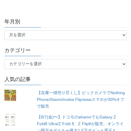
年月別
年
月
別
カテゴリー
カ
テ
ゴ
人気の記事
リ
ー
【在庫一掃売り尽くし】ビックカメラでNothing
Phone/Xiaomi/nubia Flip/aiwaスマホが30%オフ
で販売
【8/7(金)〜】ドコモのahamoでもGalaxy Z
Fold8 Ultra/Z Fold 8、Z Flip8が販売、オンライ
ン限定モデルも〜最大1.5万ポイント還元も