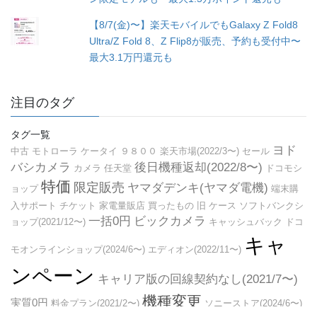
【8/7(金)〜】楽天モバイルでもGalaxy Z Fold8
Ultra/Z Fold 8、Z Flip8が販売、予約も受付中〜
最大3.1万円還元も
注目のタグ
タグ一覧
ヨド
中古
モトローラ
ケータイ
９８００
楽天市場(2022/3〜)
セール
バシカメラ
後日機種返却(2022/8〜)
カメラ
任天堂
ドコモシ
特価
限定販売
ヤマダデンキ(ヤマダ電機)
ョップ
端末購
入サポート
チケット
家電量販店
買ったもの
旧
ケース
ソフトバンクシ
一括0円
ビックカメラ
ョップ(2021/12〜)
キャッシュバック
ドコ
キャ
モオンラインショップ(2024/6〜)
エディオン(2022/11〜)
ンペーン
キャリア版の回線契約なし(2021/7〜)
機種変更
実質0円
料金プラン(2021/2〜)
ソニーストア(2024/6〜)