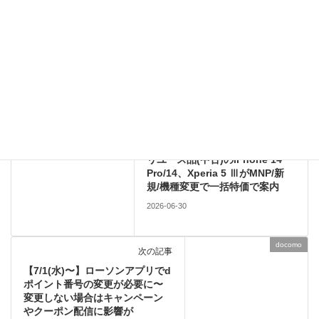
このサイトはスパムを低減するために Akismet を使っています。
コメントデータの処理方法の詳細はこちらをご覧ください
。
Android
前の記事
【2026/6版】ドコモショップで
リユース品(中古)のiPhone 14
Pro/14、Xperia 5 ⅢがMNP/新
規/機種変更で一括特価で案内
2026-06-30
docomo
次の記事
【7/1(水)〜】ローソンアプリでd
ポイント番号の変更が必要に〜
変更しない場合はキャンペーン
やクーポン配信に影響が