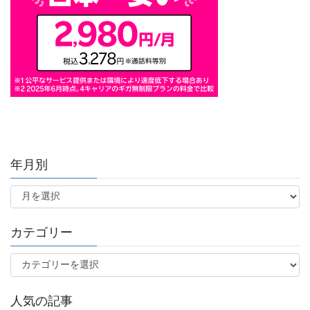
年月別
年
月
別
カテゴリー
カ
テ
ゴ
人気の記事
リ