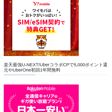
楽天最強U-NEXT/UberコラボCPで5,000ポイント還
元やUberOne初回1年間無料