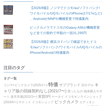
ー
【2026/8版】ノジマでドコモ/au/ソフトバンク/
ワイモバイル/UQモバイルのiPhone(17/17eなど)
、AndroidがMNPや機種変更で特価案内
ビックカメラでドコモのGalaxy A36が機種変更
など全ての契約で半額の一括31,295円
【2026/8版】横浜ヨドバシで確認できたドコ
モ/au/ソフトバンク/ワイモバイル/UQモバイルの
iPhone/Androidの特価案内
注目のタグ
タグ一覧
特価
キ
サブブランド
コジマ×ビックカメラ(2025/1〜)
旧モデル
ャリア版の回線契約なし(2021/7〜)
買ったもの
端末購入サポ
実質0円
ート
楽天市場(2022/3〜)
ケータイ
ドコモオンラインショップ
ビックカメラ
(2024/6〜)
チケット
ドコモショップ
エディオン