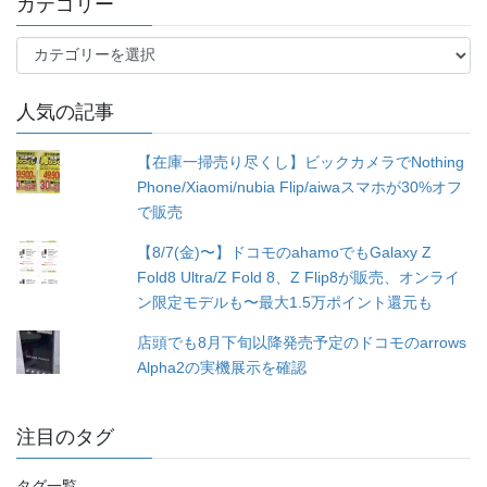
カテゴリー
カ
テ
ゴ
人気の記事
リ
ー
【在庫一掃売り尽くし】ビックカメラでNothing
Phone/Xiaomi/nubia Flip/aiwaスマホが30%オフ
で販売
【8/7(金)〜】ドコモのahamoでもGalaxy Z
Fold8 Ultra/Z Fold 8、Z Flip8が販売、オンライ
ン限定モデルも〜最大1.5万ポイント還元も
店頭でも8月下旬以降発売予定のドコモのarrows
Alpha2の実機展示を確認
注目のタグ
タグ一覧