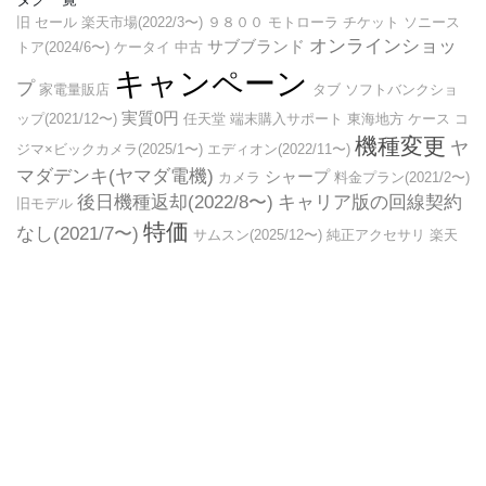
旧
セール
楽天市場(2022/3〜)
９８００
モトローラ
チケット
ソニース
オンラインショッ
サブブランド
トア(2024/6〜)
ケータイ
中古
キャンペーン
プ
家電量販店
タブ
ソフトバンクショ
実質0円
ップ(2021/12〜)
任天堂
端末購入サポート
東海地方
ケース
コ
機種変更
ヤ
ジマ×ビックカメラ(2025/1〜)
エディオン(2022/11〜)
マダデンキ(ヤマダ電機)
シャープ
カメラ
料金プラン(2021/2〜)
後日機種返却(2022/8〜)
キャリア版の回線契約
旧モデル
特価
なし(2021/7〜)
サムスン(2025/12〜)
純正アクセサリ
楽天
限定販売
一括0円
モバイル(MVNO)
ノジマ(2023/1〜)
関西地方
(2023/7〜)
キャッシュバック
ドコモオンラインショップ(2024/6〜)
スマ
ビックカメラ
ヨドバシカメラ
ートスピーカー
買ったもの
ド
コモショップ
Copyright © スマホ、モバイルブログ All Rights Reserved.
Powered by
WordPress
with
Lightning Theme
&
VK All in One
Expansion Unit