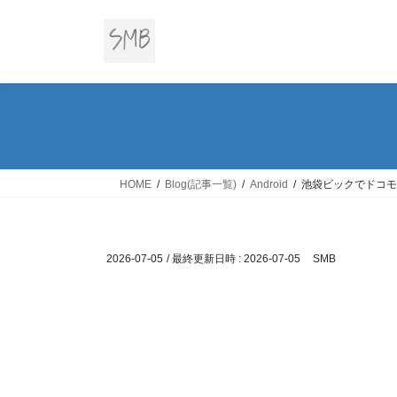
コ
ナ
ン
ビ
テ
ゲ
ン
ー
ツ
シ
へ
ョ
ス
ン
キ
に
ッ
移
HOME
Blog(記事一覧)
Android
池袋ビックでドコモ
プ
動
2026-07-05
/ 最終更新日時 :
2026-07-05
SMB