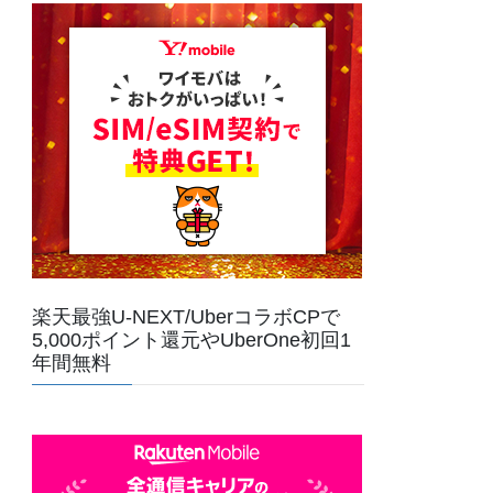
楽天最強U-NEXT/UberコラボCPで
5,000ポイント還元やUberOne初回1
年間無料