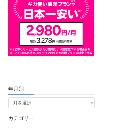
年月別
年
月
別
カテゴリー