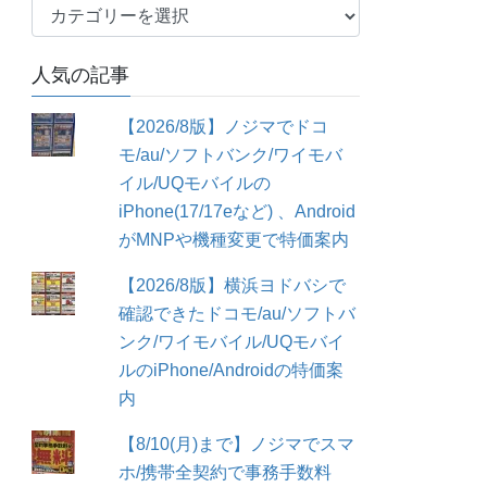
カ
テ
ゴ
人気の記事
リ
ー
【2026/8版】ノジマでドコ
モ/au/ソフトバンク/ワイモバ
イル/UQモバイルの
iPhone(17/17eなど) 、Android
がMNPや機種変更で特価案内
【2026/8版】横浜ヨドバシで
確認できたドコモ/au/ソフトバ
ンク/ワイモバイル/UQモバイ
ルのiPhone/Androidの特価案
内
【8/10(月)まで】ノジマでスマ
ホ/携帯全契約で事務手数料