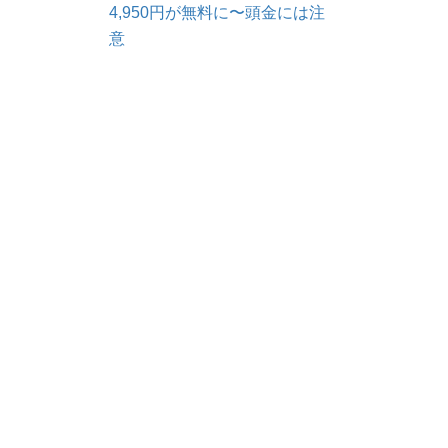
4,950円が無料に〜頭金には注
意