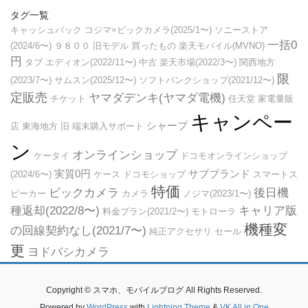
タグ一覧
キャッシュバック
コジマ×ビックカメラ(2025/1〜)
ソニーストア
一括0
(2024/6〜)
９８００
旧モデル
買ったもの
楽天モバイル(MVNO)
円
タブ
エディオン(2022/11〜)
中古
楽天市場(2022/3〜)
関西地方
限
(2023/7〜)
サムスン(2025/12〜)
ソフトバンクショップ(2021/12〜)
定販売
ヤマダデンキ(ヤマダ電機)
チケット
任天堂
家電量販
キャンペー
シャープ
店
東海地方
旧
端末購入サポート
ン
オンラインショップ
ケータイ
ドコモオンラインショップ
実質0円
サブブランド
(2024/6〜)
ケース
ドコモショップ
スマートス
特価
ビックカメラ
後日機
ピーカー
カメラ
ノジマ(2023/1〜)
種返却(2022/8〜)
キャリア版
料金プラン(2021/2〜)
モトローラ
機種変
の回線契約なし(2021/7〜)
純正アクセサリ
セール
更
ヨドバシカメラ
Copyright © スマホ、モバイルブログ All Rights Reserved.
Powered by
WordPress
with
Lightning Theme
&
VK All in One