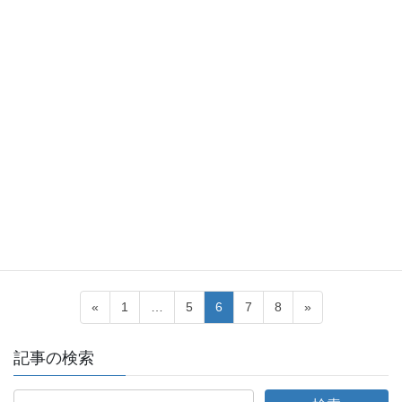
AirPods Proが案内されている […]
2023-12-27
AirPods(2023/5〜)
【2024/1/2(火)〜1/5(金)】アップル
ストアで初売り開催、対象製品購
入で最大3万円分のギフトカードプレゼント、
iPhone先着購入で特別なAirTagプレゼントも
アップルは、2024/1/2(火)〜1/5(金)より初売りを開催する。 ・天
にも昇るうれしさを。Appleの初売り。 オンライン(アプリからの
購入含む)、直営店、電話購入が対象となる。 202 […]
投
固
固
固
固
固
«
1
…
5
6
7
8
»
稿
定
定
定
定
定
ペ
ペ
ペ
ペ
ペ
の
記事の検索
ー
ー
ー
ー
ー
ペ
ジ
ジ
ジ
ジ
ジ