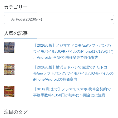
カテゴリー
カ
テ
ゴ
人気の記事
リ
ー
【2026/8版】ノジマでドコモ/au/ソフトバンク/
ワイモバイル/UQモバイルのiPhone(17/17eなど)
、AndroidがMNPや機種変更で特価案内
【2026/8版】横浜ヨドバシで確認できたドコ
モ/au/ソフトバンク/ワイモバイル/UQモバイルの
iPhone/Androidの特価案内
【8/10(月)まで】ノジマでスマホ/携帯全契約で
事務手数料4,950円が無料に〜頭金には注意
注目のタグ