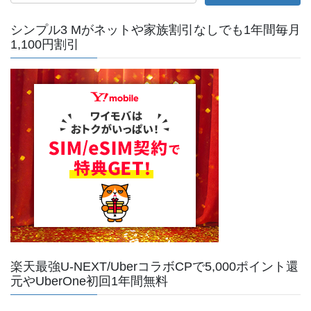
ジ
シンプル3 Mがネットや家族割引なしでも1年間毎月
送
1,100円割引
り
楽天最強U-NEXT/UberコラボCPで5,000ポイント還
元やUberOne初回1年間無料