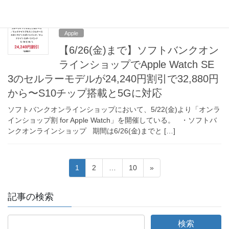
2026-06-03
Apple
【6/26(金)まで】ソフトバンクオン
ラインショップでApple Watch SE
3のセルラーモデルが24,240円割引で32,880円
から〜S10チップ搭載と5Gに対応
ソフトバンクオンラインショップにおいて、5/22(金)より「オンラ
インショップ割 for Apple Watch」を開催している。 ・ソフトバ
ンクオンラインショップ 期間は6/26(金)までと […]
投
固
固
固
1
2
…
10
»
稿
定
定
定
ペ
ペ
ペ
の
記事の検索
ー
ー
ー
ペ
ジ
ジ
ジ
ー