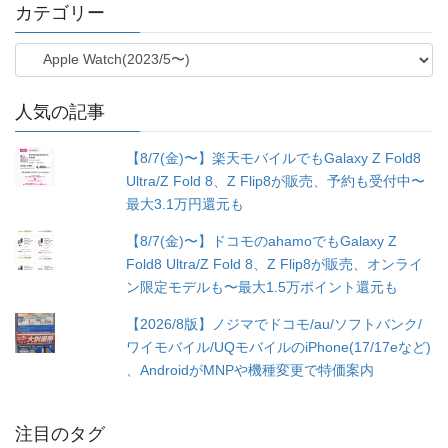
カテゴリー
カ
テ
ゴ
人気の記事
リ
ー
【8/7(金)〜】楽天モバイルでもGalaxy Z Fold8
Ultra/Z Fold 8、Z Flip8が販売、予約も受付中〜
最大3.1万円還元も
【8/7(金)〜】ドコモのahamoでもGalaxy Z
Fold8 Ultra/Z Fold 8、Z Flip8が販売、オンライ
ン限定モデルも〜最大1.5万ポイント還元も
【2026/8版】ノジマでドコモ/au/ソフトバンク/
ワイモバイル/UQモバイルのiPhone(17/17eなど)
、AndroidがMNPや機種変更で特価案内
注目のタグ