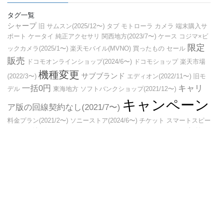
タグ一覧
シャープ
旧
サムスン(2025/12〜)
タブ
モトローラ
カメラ
端末購入サ
ポート
ケータイ
純正アクセサリ
関西地方(2023/7〜)
ケース
コジマ×ビ
限定
ックカメラ(2025/1〜)
楽天モバイル(MVNO)
買ったもの
セール
販売
ドコモオンラインショップ(2024/6〜)
ドコモショップ
楽天市場
機種変更
サブブランド
(2022/3〜)
エディオン(2022/11〜)
旧モ
一括0円
キャリ
デル
東海地方
ソフトバンクショップ(2021/12〜)
キャンペーン
ア版の回線契約なし(2021/7〜)
料金プラン(2021/2〜)
ソニーストア(2024/6〜)
チケット
スマートスピー
ヨドバシカメラ
実質0
カー
家電量販店
ノジマ(2023/1〜)
任天堂
特価
後日機種返却(2022/8〜)
ビックカ
円
９８００
中古
メラ
オンラインショップ
ヤマダデンキ
キャッシュバック
(ヤマダ電機)
Copyright © スマホ、モバイルブログ All Rights Reserved.
Powered by
WordPress
with
Lightning Theme
&
VK All in One
Expansion Unit