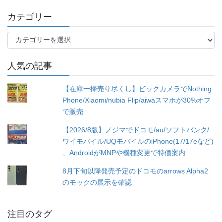
別
カテゴリー
カ
テ
ゴ
人気の記事
リ
ー
【在庫一掃売り尽くし】ビックカメラでNothing
Phone/Xiaomi/nubia Flip/aiwaスマホが30%オフ
で販売
【2026/8版】ノジマでドコモ/au/ソフトバンク/
ワイモバイル/UQモバイルのiPhone(17/17eなど)
、AndroidがMNPや機種変更で特価案内
8月下旬以降発売予定のドコモのarrows Alpha2
のモックの展示を確認
注目のタグ