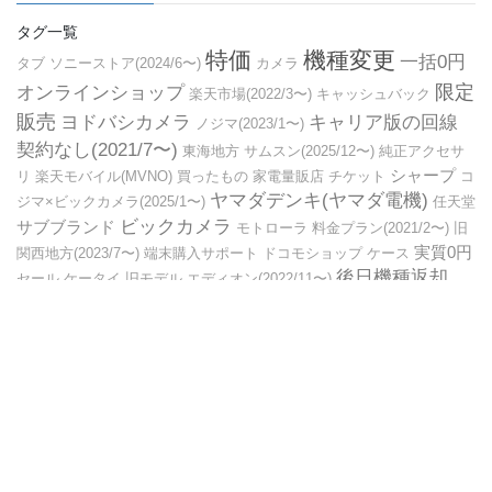
タグ一覧
特価
機種変更
一括0円
タブ
ソニーストア(2024/6〜)
カメラ
限定
オンラインショップ
楽天市場(2022/3〜)
キャッシュバック
販売
ヨドバシカメラ
キャリア版の回線
ノジマ(2023/1〜)
契約なし(2021/7〜)
東海地方
サムスン(2025/12〜)
純正アクセサ
シャープ
リ
楽天モバイル(MVNO)
買ったもの
家電量販店
チケット
コ
ヤマダデンキ(ヤマダ電機)
ジマ×ビックカメラ(2025/1〜)
任天堂
ビックカメラ
サブブランド
モトローラ
料金プラン(2021/2〜)
旧
実質0円
関西地方(2023/7〜)
端末購入サポート
ドコモショップ
ケース
後日機種返却
セール
ケータイ
旧モデル
エディオン(2022/11〜)
(2022/8〜)
９８００
ソフトバンクショップ(2021/12〜)
ドコモオンラ
キャンペーン
インショップ(2024/6〜)
中古
スマート
スピーカー
Copyright © スマホ、モバイルブログ All Rights Reserved.
Powered by
WordPress
with
Lightning Theme
&
VK All in One
Expansion Unit