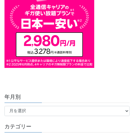
年月別
年
月
別
カテゴリー