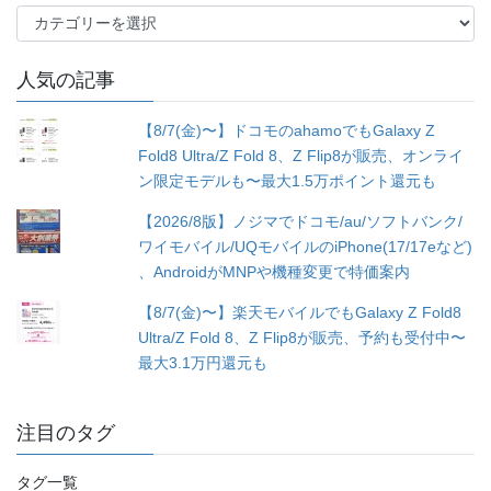
カ
テ
ゴ
人気の記事
リ
ー
【8/7(金)〜】ドコモのahamoでもGalaxy Z
Fold8 Ultra/Z Fold 8、Z Flip8が販売、オンライ
ン限定モデルも〜最大1.5万ポイント還元も
【2026/8版】ノジマでドコモ/au/ソフトバンク/
ワイモバイル/UQモバイルのiPhone(17/17eなど)
、AndroidがMNPや機種変更で特価案内
【8/7(金)〜】楽天モバイルでもGalaxy Z Fold8
Ultra/Z Fold 8、Z Flip8が販売、予約も受付中〜
最大3.1万円還元も
注目のタグ
タグ一覧