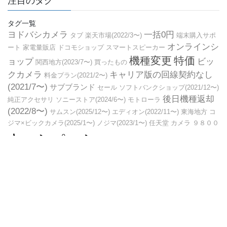
注目のタグ
タグ一覧
ヨドバシカメラ
一括0円
タブ
楽天市場(2022/3〜)
端末購入サポ
オンラインシ
ート
家電量販店
ドコモショップ
スマートスピーカー
機種変更
特価
ョップ
ビッ
関西地方(2023/7〜)
買ったもの
クカメラ
キャリア版の回線契約なし
料金プラン(2021/2〜)
(2021/7〜)
サブブランド
セール
ソフトバンクショップ(2021/12〜)
後日機種返却
純正アクセサリ
ソニーストア(2024/6〜)
モトローラ
(2022/8〜)
サムスン(2025/12〜)
エディオン(2022/11〜)
東海地方
コ
ジマ×ビックカメラ(2025/1〜)
ノジマ(2023/1〜)
任天堂
カメラ
９８００
キャンペーン
シャープ
ケース
旧モデル
ケータイ
チ
実質0
ケット
キャッシュバック
ドコモオンラインショップ(2024/6〜)
限定販売
ヤマダデンキ(ヤマダ電機)
円
旧
中古
楽天モバイ
ル(MVNO)
Copyright © スマホ、モバイルブログ All Rights Reserved.
Powered by
WordPress
with
Lightning Theme
&
VK All in One