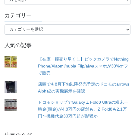
月
別
カテゴリー
カ
テ
ゴ
人気の記事
リ
ー
【在庫一掃売り尽くし】ビックカメラでNothing
Phone/Xiaomi/nubia Flip/aiwaスマホが30%オフ
で販売
店頭でも8月下旬以降発売予定のドコモのarrows
Alpha2の実機展示を確認
ドコモショップでGalaxy Z Fold8 Ultraの端末一
時金(頭金)が4.8万円の店舗も、Z Fold8も2.1万
円〜機種代金30万円超が影響か