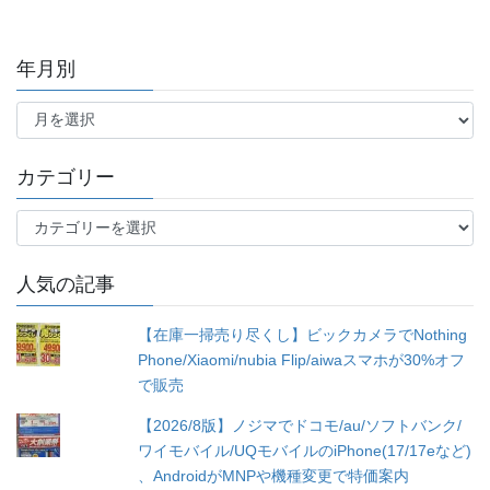
年月別
年
月
別
カテゴリー
カ
テ
ゴ
人気の記事
リ
ー
【在庫一掃売り尽くし】ビックカメラでNothing
Phone/Xiaomi/nubia Flip/aiwaスマホが30%オフ
で販売
【2026/8版】ノジマでドコモ/au/ソフトバンク/
ワイモバイル/UQモバイルのiPhone(17/17eなど)
、AndroidがMNPや機種変更で特価案内