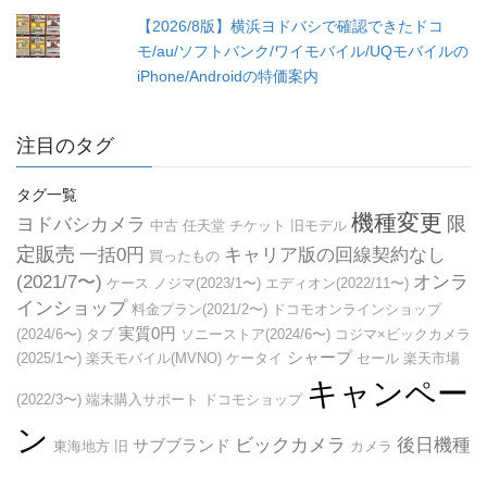
【2026/8版】横浜ヨドバシで確認できたドコ
モ/au/ソフトバンク/ワイモバイル/UQモバイルの
iPhone/Androidの特価案内
注目のタグ
タグ一覧
機種変更
限
ヨドバシカメラ
中古
任天堂
チケット
旧モデル
定販売
一括0円
キャリア版の回線契約なし
買ったもの
(2021/7〜)
オンラ
ケース
ノジマ(2023/1〜)
エディオン(2022/11〜)
インショップ
料金プラン(2021/2〜)
ドコモオンラインショップ
実質0円
(2024/6〜)
タブ
ソニーストア(2024/6〜)
コジマ×ビックカメラ
シャープ
(2025/1〜)
楽天モバイル(MVNO)
ケータイ
セール
楽天市場
キャンペー
(2022/3〜)
端末購入サポート
ドコモショップ
ン
ビックカメラ
後日機種
サブブランド
東海地方
旧
カメラ
返却(2022/8〜)
サムスン(2025/12〜)
関西地方(2023/7〜)
家電量販