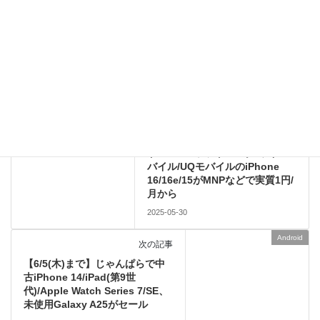
このサイトはスパムを低減するために Akismet を使っています。
コメントデータの処理方法の詳細はこちらをご覧ください
。
Apple
前の記事
【2025/5版】ヨドバシカメラの
ドコモ/au/ソフトバンク/ワイモ
バイル/UQモバイルのiPhone
16/16e/15がMNPなどで実質1円/
月から
2025-05-30
Android
次の記事
【6/5(木)まで】じゃんぱらで中
古iPhone 14/iPad(第9世
代)/Apple Watch Series 7/SE、
未使用Galaxy A25がセール