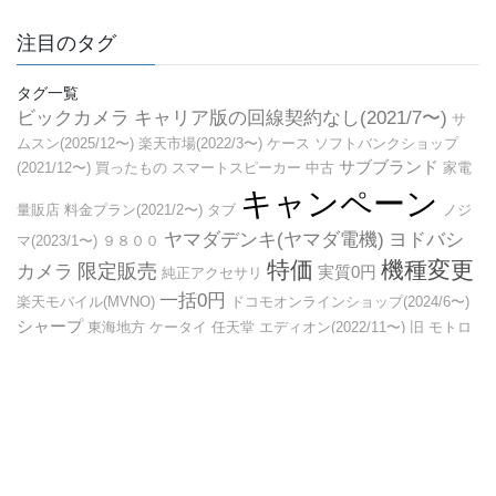
注目のタグ
タグ一覧
ビックカメラ
キャリア版の回線契約なし(2021/7〜)
サ
ムスン(2025/12〜)
楽天市場(2022/3〜)
ケース
ソフトバンクショップ
サブブランド
(2021/12〜)
買ったもの
スマートスピーカー
中古
家電
キャンペーン
量販店
料金プラン(2021/2〜)
タブ
ノジ
ヤマダデンキ(ヤマダ電機)
ヨドバシ
マ(2023/1〜)
９８００
特価
機種変更
限定販売
カメラ
実質0円
純正アクセサリ
一括0円
楽天モバイル(MVNO)
ドコモオンラインショップ(2024/6〜)
シャープ
東海地方
ケータイ
任天堂
エディオン(2022/11〜)
旧
モトロ
後日機種返却
ーラ
カメラ
関西地方(2023/7〜)
端末購入サポート
(2022/8〜)
コジマ×ビックカメラ(2025/1〜)
ドコモショップ
チケッ
オンラインショップ
ト
セール
旧モデル
ソニーストア(2024/6〜)
キャッシュバック
Copyright © スマホ、モバイルブログ All Rights Reserved.