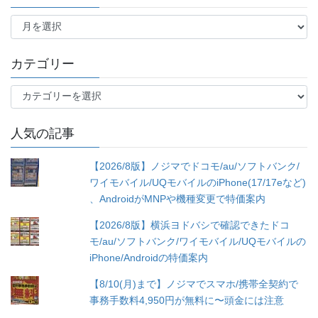
年
月
別
カテゴリー
カ
テ
ゴ
人気の記事
リ
ー
【2026/8版】ノジマでドコモ/au/ソフトバンク/
ワイモバイル/UQモバイルのiPhone(17/17eなど)
、AndroidがMNPや機種変更で特価案内
【2026/8版】横浜ヨドバシで確認できたドコ
モ/au/ソフトバンク/ワイモバイル/UQモバイルの
iPhone/Androidの特価案内
【8/10(月)まで】ノジマでスマホ/携帯全契約で
事務手数料4,950円が無料に〜頭金には注意