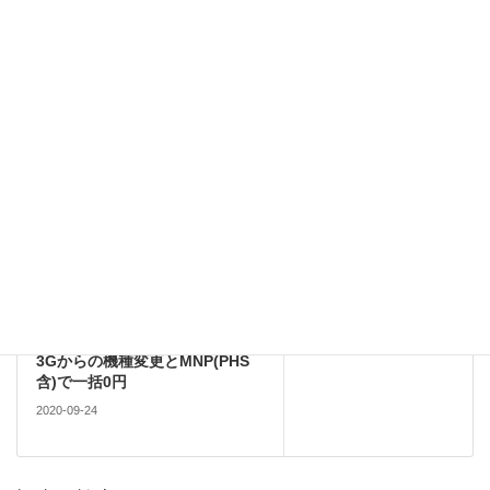
コメントデータの処理方法の詳細はこちらをご覧ください
。
Android
前の記事
【2020/9版】ヤマダ電機でUQモ
バイルのiPhone 7/6s、AQUOS
sense3/sense2など10機種が3G
ケータイ・スマホからのMNPで
一括0円〜9/30(水)まで
2020-09-24
Apple
次の記事
9月もヤマダ電機でソフトバンク
のiPhone SE(第2世代)の64GBが
3Gからの機種変更とMNP(PHS
含)で一括0円
2020-09-24