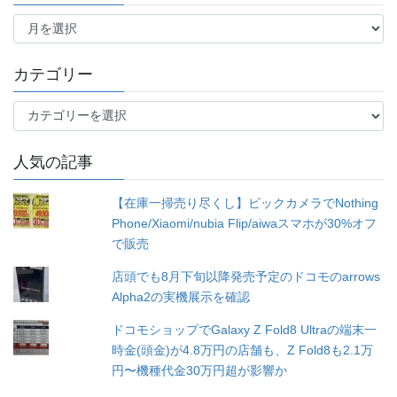
年
月
別
カテゴリー
カ
テ
ゴ
人気の記事
リ
ー
【在庫一掃売り尽くし】ビックカメラでNothing
Phone/Xiaomi/nubia Flip/aiwaスマホが30%オフ
で販売
店頭でも8月下旬以降発売予定のドコモのarrows
Alpha2の実機展示を確認
ドコモショップでGalaxy Z Fold8 Ultraの端末一
時金(頭金)が4.8万円の店舗も、Z Fold8も2.1万
円〜機種代金30万円超が影響か