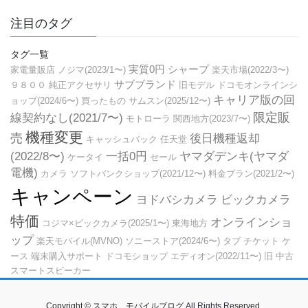
注目のタグ
タグ一覧
実質0円
シャープ
家電量販店
ノジマ(2023/1〜)
楽天市場(2022/3〜)
サブブランド
９８００
純正アクセサリ
旧モデル
ドコモオンラインシ
キャリア版の回
ョップ(2024/6〜)
買ったもの
サムスン(2025/12〜)
限定販
線契約なし(2021/7〜)
モトローラ
関西地方(2023/7〜)
機種変更
売
後日機種返却
キャッシュバック
任天堂
(2022/8〜)
一括0円
ヤマダデンキ(ヤマダ
ケータイ
セール
電機)
カメラ
ソフトバンクショップ(2021/12〜)
料金プラン(2021/2〜)
キャンペーン
ヨドバシカメラ
ビックカメラ
特価
オンラインショ
コジマ×ビックカメラ(2025/1〜)
東海地方
ップ
楽天モバイル(MVNO)
ソニーストア(2024/6〜)
タブ
チケット
ケ
ース
端末購入サポート
ドコモショップ
エディオン(2022/11〜)
旧
中古
スマートスピーカー
Copyright © スマホ、モバイルブログ All Rights Reserved.