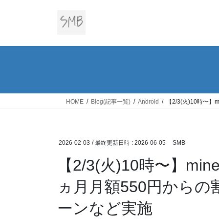
コ
ナ
ン
ビ
テ
ゲ
ン
ー
ツ
シ
へ
ョ
ス
ン
キ
に
ッ
移
HOME
Blog(記事一覧)
Android
【2/3(火)10時
プ
動
2026-02-03
/ 最終更新日時 :
2026-06-05
SMB
【2/3(火)10時〜】m
ヵ月月額550円から
ーンなど実施