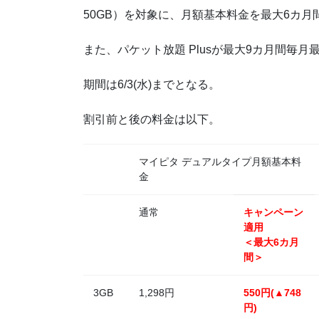
50GB）を対象に、月額基本料金を最大6カ月
また、パケット放題 Plusが最大9カ月間毎月
期間は6/3(水)までとなる。
割引前と後の料金は以下。
マイピタ デュアルタイプ月額基本料
金
通常
キャンペーン
適用
＜最大6カ月
間＞
3GB
1,298円
550円
(▲748
円)