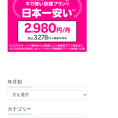
年月別
年
月
別
カテゴリー