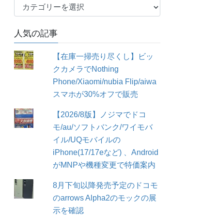
カ
テ
ゴ
人気の記事
リ
ー
【在庫一掃売り尽くし】ビッ
クカメラでNothing
Phone/Xiaomi/nubia Flip/aiwa
スマホが30%オフで販売
【2026/8版】ノジマでドコ
モ/au/ソフトバンク/ワイモバ
イル/UQモバイルの
iPhone(17/17eなど) 、Android
がMNPや機種変更で特価案内
8月下旬以降発売予定のドコモ
のarrows Alpha2のモックの展
示を確認