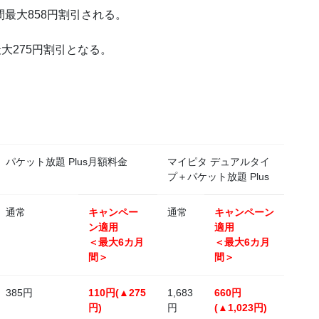
間最大858円割引される。
最大275円割引となる。
パケット放題 Plus月額料金
マイピタ デュアルタイ
プ＋パケット放題 Plus
通常
キャンペー
通常
キャンペーン
ン適用
適用
＜最大6カ月
＜最大6カ月
間＞
間＞
385円
110円(▲275
1,683
660円
円)
円
(▲1,023円)