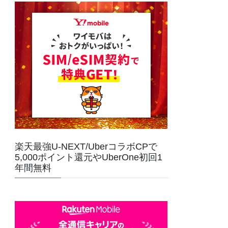
楽天最強U-NEXT/UberコラボCPで
5,000ポイント還元やUberOne初回1
年間無料