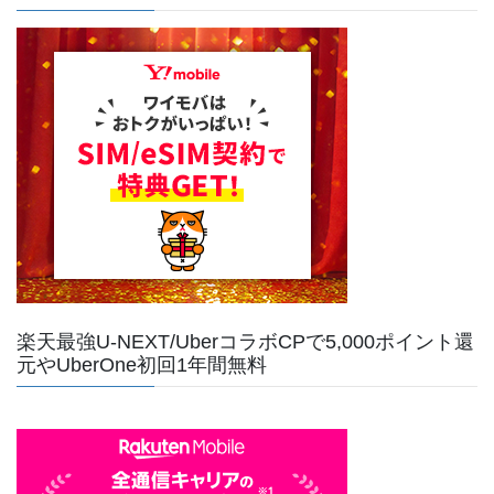
楽天最強U-NEXT/UberコラボCPで5,000ポイント還
元やUberOne初回1年間無料