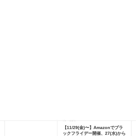
名前
※
メール
※
サイト
このサイトはスパムを低減するために Akismet を使っています。
コメントデータの処理方法の詳細はこちらをご覧ください
。
AirPods(2023/5〜)
前の記事
【11/29(金)〜】Amazonでブラ
ックフライデー開催、27(水)から