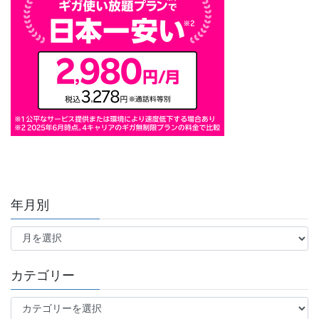
年月別
年
月
別
カテゴリー
カ
テ