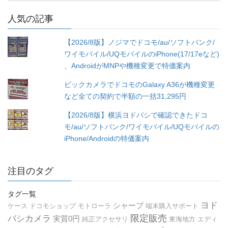
ゴ
人気の記事
リ
ー
【2026/8版】ノジマでドコモ/au/ソフトバンク/
ワイモバイル/UQモバイルのiPhone(17/17eなど)
、AndroidがMNPや機種変更で特価案内
ビックカメラでドコモのGalaxy A36が機種変更
など全ての契約で半額の一括31,295円
【2026/8版】横浜ヨドバシで確認できたドコ
モ/au/ソフトバンク/ワイモバイル/UQモバイルの
iPhone/Androidの特価案内
注目のタグ
タグ一覧
ヨド
シャープ
ケース
ドコモショップ
モトローラ
端末購入サポート
限定販売
バシカメラ
実質0円
純正アクセサリ
東海地方
エディ