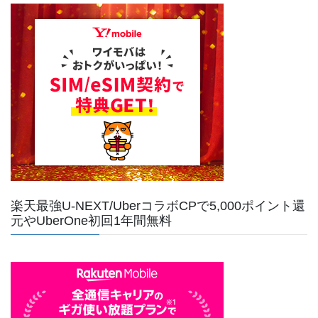
楽天最強U-NEXT/UberコラボCPで5,000ポイント還
元やUberOne初回1年間無料