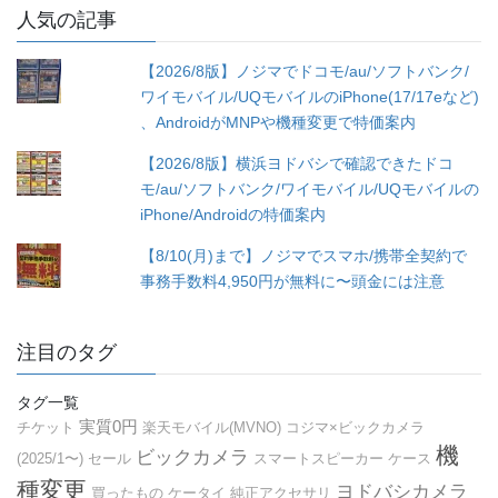
ゴ
人気の記事
リ
ー
【2026/8版】ノジマでドコモ/au/ソフトバンク/
ワイモバイル/UQモバイルのiPhone(17/17eなど)
、AndroidがMNPや機種変更で特価案内
【2026/8版】横浜ヨドバシで確認できたドコ
モ/au/ソフトバンク/ワイモバイル/UQモバイルの
iPhone/Androidの特価案内
【8/10(月)まで】ノジマでスマホ/携帯全契約で
事務手数料4,950円が無料に〜頭金には注意
注目のタグ
タグ一覧
実質0円
チケット
楽天モバイル(MVNO)
コジマ×ビックカメラ
機
ビックカメラ
(2025/1〜)
セール
スマートスピーカー
ケース
種変更
ヨドバシカメラ
買ったもの
ケータイ
純正アクセサリ