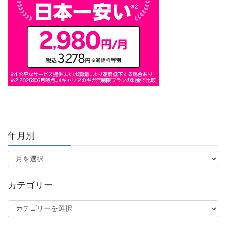
年月別
年
月
別
カテゴリー
カ
テ