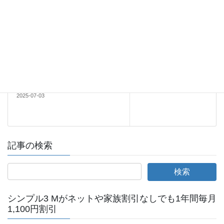
(条件あり)
2025-07-03
Android
次の記事
【2025/7版】ヨドバシカメラで
ソフトバンクのPixel 8aがMNP
と18歳以下新規で一括29,800円
2025-07-03
記事の検索
シンプル3 Mがネットや家族割引なしでも1年間毎月
1,100円割引