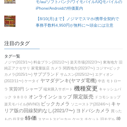
モ/au/ソフトバンク/ワイモバイル/UQモバイルの
iPhone/Androidの特価案内
【8/10(月)まで】ノジマでスマホ/携帯全契約で
事務手数料4,950円が無料に〜頭金には注意
注目のタグ
タグ一覧
ノジマ(2023/1〜)
料金プラン(2021/2〜)
楽天市場(2022/3〜)
東海地方
旧
純正アクセサリ
家電量販店
カメラ
関西地方(2023/7〜)
コジマ×ビック
サブブランド
カメラ(2025/1〜)
サムスン(2025/12〜)
エディオン
ヤマダデンキ(ヤマダ電機)
(2022/11〜)
ケータイ
中古
モトロー
機種変更
実質0円
シャープ
ラ
端末購入サポート
キャッシュバ
限定販売
オンラインショップ
ック
９８００
ドコモショップ
ビックカメラ
キャ
楽天モバイル(MVNO)
ソニーストア(2024/6〜)
リア版の回線契約なし(2021/7〜)
ヨドバシカメラ
買った
特価
後
もの
任天堂
スマートスピーカー
ケース
チケット
旧モデル
日機種返却(2022/8〜)
タブ
セール
ソフトバンクショップ