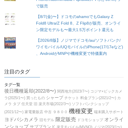
で販売
【8/7(金)〜】ドコモのahamoでもGalaxy Z
Fold8 Ultra/Z Fold 8、Z Flip8が販売、オンライ
ン限定モデルも〜最大1.5万ポイント還元も
【2026/8版】ノジマでドコモ/au/ソフトバンク/
ワイモバイル/UQモバイルのiPhone(17/17eなど)
、AndroidがMNPや機種変更で特価案内
注目のタグ
タグ一覧
後日機種返却(2022/8〜)
関西地方(2023/7〜)
コジマ×ビックカメ
シャープ
ラ(2025/1〜)
買ったもの
チケット
料金プラン(2021/2〜)
カ
メラ
タブ
任天堂
旧
楽天市場(2022/3〜)
ソフトバンクショップ
機種変更
(2021/12〜)
家電量販店
中古
９８００
端末購入サポート
限定販売
ヨドバシカメラ
オンライ
旧モデル
ドコモショップ
ンショップ
サブブランド
楽天モバイル(MVNO)
ノジマ(2023/1〜)