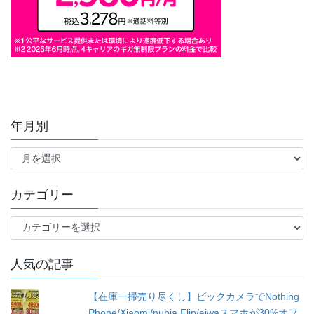
年月別
年
月
別
カテゴリー
カ
テ
ゴ
人気の記事
リ
ー
【在庫一掃売り尽くし】ビックカメラでNothing
Phone/Xiaomi/nubia Flip/aiwaスマホが30%オフ