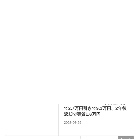
サイト
このサイトはスパムを低減するために Akismet を使っています。
コメントデータの処理方法の詳細はこちらをご覧ください
。
Apple
前の記事
ヨドバシカメラでドコモの
iPhone 15の128GBが機種変更
で2.7万円引きで9.1万円、2年後
返却で実質1.6万円
2025-06-29