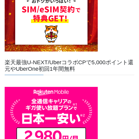
楽天最強U-NEXT/UberコラボCPで5,000ポイント還
元やUberOne初回1年間無料