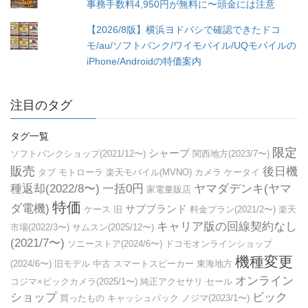
事務手数料4,950円が無料に〜頭金には注意
【2026/8版】横浜ヨドバシで確認できたドコ
モ/au/ソフトバンク/ワイモバイル/UQモバイルの
iPhone/Androidの特価案内
注目のタグ
タグ一覧
限定
シャープ
ソフトバンクショップ(2021/12〜)
関西地方(2023/7〜)
販売
後日機
タブ
モトローラ
楽天モバイル(MVNO)
カメラ
ケータイ
種返却(2022/8〜)
一括0円
ヤマダデンキ(ヤマ
家電量販店
特価
ダ電機)
サブブランド
ケース
旧
料金プラン(2021/2〜)
楽天
キャリア版の回線契約なし
市場(2022/3〜)
サムスン(2025/12〜)
(2021/7〜)
ソニーストア(2024/6〜)
ドコモオンラインショップ
機種変更
(2024/6〜)
旧モデル
中古
スマートスピーカー
東海地方
オンライン
コジマ×ビックカメラ(2025/1〜)
純正アクセサリ
セール
ショップ
ビック
買ったもの
キャッシュバック
ノジマ(2023/1〜)