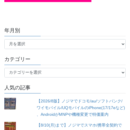
年月別
年
月
別
カテゴリー
カ
テ
ゴ
人気の記事
リ
ー
【2026/8版】ノジマでドコモ/au/ソフトバンク/
ワイモバイル/UQモバイルのiPhone(17/17eなど)
、AndroidがMNPや機種変更で特価案内
【8/10(月)まで】ノジマでスマホ/携帯全契約で