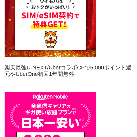
楽天最強U-NEXT/UberコラボCPで5,000ポイント還
元やUberOne初回1年間無料