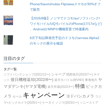
Phone/Xiaomi/nubia Flip/aiwaスマホが30%オフ
で販売
【2026/8版】ノジマでドコモ/au/ソフトバンク/
ワイモバイル/UQモバイルのiPhone(17/17eなど)
、AndroidがMNPや機種変更で特価案内
8月下旬以降発売予定のドコモのarrows Alpha2
のモックの展示を確認
注目のタグ
タグ一覧
シャープ
ソフトバンクショップ(2021/12〜)
関西地方(2023/7〜)
チケ
後日機種返却(2022/8〜)
ヤ
ット
楽天モバイル(MVNO)
東海地方
特価
マダデンキ(ヤマダ電機)
ビックカ
楽天市場(2022/3〜)
キャンペーン
メラ
ヨドバシカメラ
セール
コジ
マ×ビックカメラ(2025/1〜)
ケータイ
ノジマ(2023/1〜)
ソニーストア