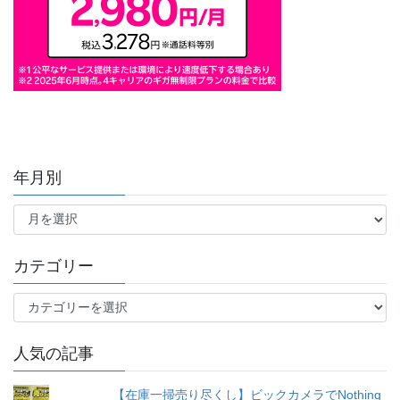
年月別
年
月
別
カテゴリー
カ
テ
ゴ
人気の記事
リ
ー
【在庫一掃売り尽くし】ビックカメラでNothing