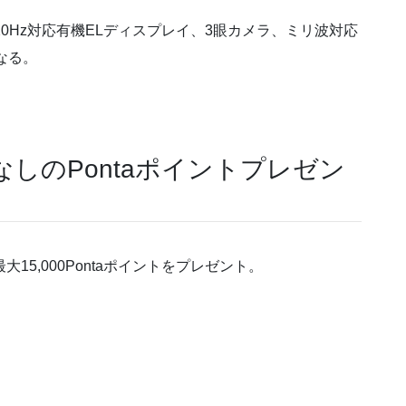
QHD+の120Hz対応有機ELディスプレイ、3眼カメラ、ミリ波対応
なる。
れなしのPontaポイントプレゼン
15,000Pontaポイントをプレゼント。