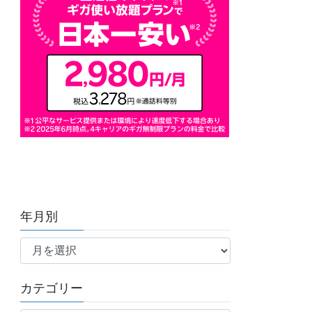
年月別
年
月
別
カテゴリー