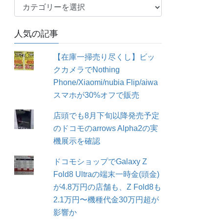
カ
テ
ゴ
人気の記事
リ
ー
【在庫一掃売り尽くし】ビッ
クカメラでNothing
Phone/Xiaomi/nubia Flip/aiwa
スマホが30%オフで販売
店頭でも8月下旬以降発売予定
のドコモのarrows Alpha2の実
機展示を確認
ドコモショップでGalaxy Z
Fold8 Ultraの端末一時金(頭金)
が4.8万円の店舗も、Z Fold8も
2.1万円〜機種代金30万円超が
影響か