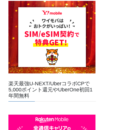
楽天最強U-NEXT/UberコラボCPで
5,000ポイント還元やUberOne初回1
年間無料