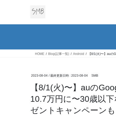
コ
ナ
ン
ビ
テ
ゲ
ン
ー
ツ
シ
へ
ョ
ス
ン
キ
に
ッ
移
HOME
Blog(記事一覧)
Android
【8/1(火)〜】au
プ
動
2023-08-04
/ 最終更新日時 :
2023-08-04
SMB
【8/1(火)〜】auのGoog
10.7万円に〜30歳以
ゼントキャンペーンも