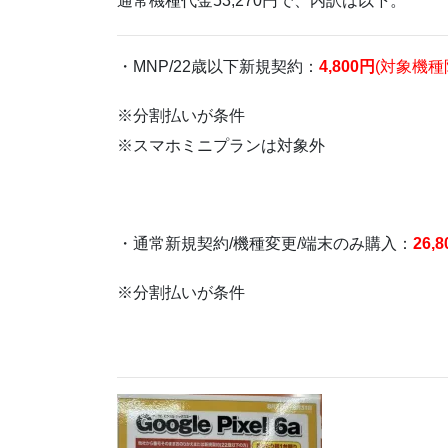
通常機種代金53,270円で、内訳は以下。
・MNP/22歳以下新規契約：
4,800
円
(対象機種限
※分割払いが条件
※スマホミニプランは対象外
・通常新規契約/機種変更/端末のみ購入：
26,8
※分割払いが条件