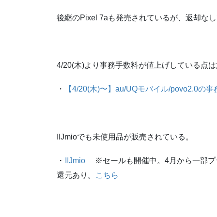
後継のPixel 7aも発売されているが、返却
4/20(木)より事務手数料が値上げしている点
・
【4/20(木)〜】au/UQモバイル/povo2
IIJmioでも未使用品が販売されている。
・
IIJmio
※セールも開催中。4月から一部プラン
還元あり。
こちら