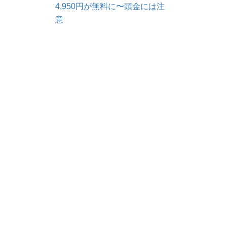
4,950円が無料に〜頭金には注
意