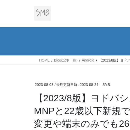
コ
ナ
ン
ビ
テ
ゲ
ン
ー
ツ
シ
へ
ョ
ス
ン
キ
に
ッ
移
HOME
Blog(記事一覧)
Android
【2023/8版】ヨド
プ
動
2023-08-08
/ 最終更新日時 :
2023-08-24
SMB
【2023/8版】ヨドバシカ
MNPと22歳以下新規で
変更や端末のみでも26,