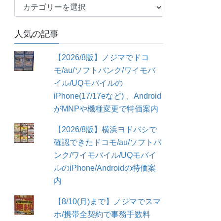
カ
テ
ゴ
人気の記事
リ
ー
【2026/8版】ノジマでドコ
モ/au/ソフトバンク/ワイモバ
イル/UQモバイルの
iPhone(17/17eなど) 、Android
がMNPや機種変更で特価案内
【2026/8版】横浜ヨドバシで
確認できたドコモ/au/ソフトバ
ンク/ワイモバイル/UQモバイ
ルのiPhone/Androidの特価案
内
【8/10(月)まで】ノジマでスマ
ホ/携帯全契約で事務手数料