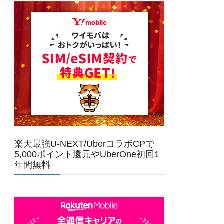
楽天最強U-NEXT/UberコラボCPで
5,000ポイント還元やUberOne初回1
年間無料