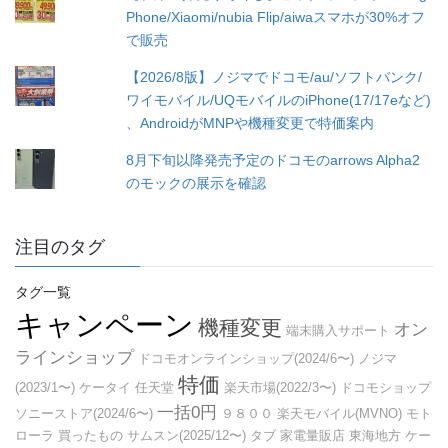
Phone/Xiaomi/nubia Flip/aiwaスマホが30%オフ
で販売
【2026/8版】ノジマでドコモ/au/ソフトバンク/
ワイモバイル/UQモバイルのiPhone(17/17eなど)
、AndroidがMNPや機種変更で特価案内
8月下旬以降発売予定のドコモのarrows Alpha2
のモックの展示を確認
注目のタグ
タグ一覧
キャンペーン
機種変更
オン
端末購入サポート
ラインショップ
ドコモオンラインショップ(2024/6〜)
ノジマ
特価
(2023/1〜)
ケータイ
任天堂
楽天市場(2022/3〜)
ドコモショップ
一括0円
ソニーストア(2024/6〜)
９８００
楽天モバイル(MVNO)
モト
ローラ
買ったもの
サムスン(2025/12〜)
タブ
家電量販店
東海地方
ケー