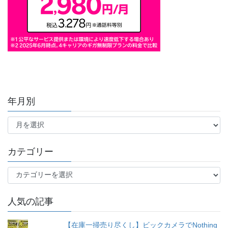
年月別
年
月
別
カテゴリー
カ
テ
ゴ
人気の記事
リ
ー
【在庫一掃売り尽くし】ビックカメラでNothing