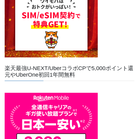
楽天最強U-NEXT/UberコラボCPで5,000ポイント還
元やUberOne初回1年間無料